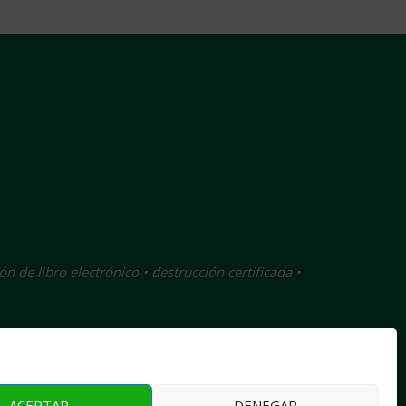
ón de libro electrónico • destrucción certificada •
ción
ACEPTAR
DENEGAR