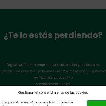
¿Te lo estás perdiendo?
Digitalización para empresa, administración y particulares
 • folletos • expedientes •albaranes • fondos fotográficos • generaci
distribución de Pandora
Asesoramiento Legal
LOPD • derechos de autor • derechos de imagen
Gestionar el consentimiento de las cookies
Tecnología
ookies para almacenar y/o acceder a la información del
soria y Dirección TIC • Sistemas Informáticos • Redes • Virtualiza