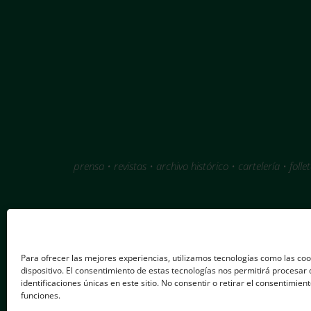
prensa • revistas • archivo histórico • cartelería • fol
Para ofrecer las mejores experiencias, utilizamos tecnologías como las co
dispositivo. El consentimiento de estas tecnologías nos permitirá procesa
identificaciones únicas en este sitio. No consentir o retirar el consentimie
funciones.
imtheconsultores.com/ © 2025