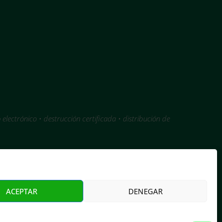
o electrónico • destrucción certificada • distribución de
n
ACEPTAR
DENEGAR
Aviso Legal
|
Privacidad
|
Cookies