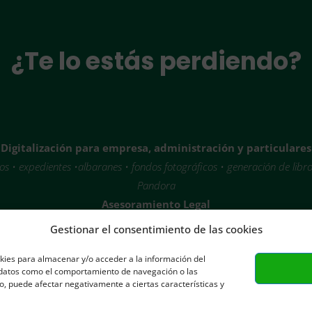
¿Te lo estás perdiendo?
Digitalización para empresa, administración y particulares
letos • expedientes •albaranes • fondos fotográficos • generación de libr
Pandora
Asesoramiento Legal
LOPD • derechos de autor • derechos de imagen
Gestionar el consentimiento de las cookies
Tecnología
okies para almacenar y/o acceder a la información del
Asesoria y Dirección TIC • Sistemas Informáticos • Redes • Virtualizació
r datos como el comportamiento de navegación o las
nto, puede afectar negativamente a ciertas características y